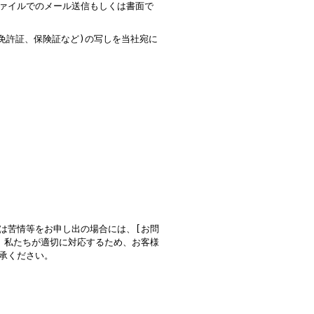
ァイルでのメール送信もしくは書面で
免許証、保険証など
)
の写しを当社宛に
は苦情等をお申し出の場合には、
[
お問
、私たちが適切に対応するため、お客様
承ください。