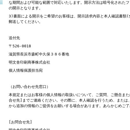
な期間および可能な範囲で対応いたします。開示方法は暗号化されたフ
の開示となります。
3)
書面による開示をご希望のお客様は、開示請求内容と本人確認書類
(
郵送してください。
送付先
〒
526-0018
滋賀県長浜市森町中久保３８６番地
明文舎印刷商事株式会社
個人情報保護担当宛
（お問い合わせ先窓口）
本規定またはお客様の個人情報の取扱いについて、ご質問、ご懸念また
合せ先
]
までご連絡ください。その際に、本人確認を行うため、または
から追加の情報のご提供をお願いする場合があります。あらかじめご了
[
お問合せ先
]