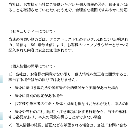
当社は、お客様が当社にご提供いただいた個人情報の照会、修正または
ることを確認させていただいたうえで、合理的な範囲ですみやかに対応
（セキュリティーについて）
当店のお買い物カゴは、クロストラスト社のデジタル
ID
により証明さ
力、送信は、
SSL
暗号通信により、お客様のウェブブラウザーとサーバ
記入された内容は安全に送信されます。
（個人情報の開示について）
1)
当社は、お客様の同意がない限り、個人情報を第三者に開示するこ
該当する場合はその限りではありません。
・ 法令に基づき裁判所や警察等の公的機関から要請があった場合
・ 法令に特別の規定がある場合
・ お客様や第三者の生命・身体・財産を損なうおそれがあり、本人の
・ 法令や当社のご利用規約・注意事項に反する行動から、当社の権利
する必要があり、本人の同意を得ることができない場合
2)
個人情報の確認、訂正などを希望される場合は、当社「お問い合わ