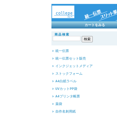
カートをみる
商品検索
統一伝票
統一伝票セット販売
インクジェットメディア
ストックフォーム
A4白紙ラベル
UVカットPP袋
A4プリンタ帳票
薬袋
自作名刺用紙