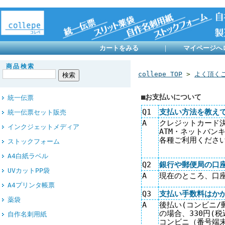
カートをみる
｜
マイページへ
商品検索
collepe TOP
>
よく頂く
■お支払いについて
統一伝票
Q1
支払い方法を教え
統一伝票セット販売
A
クレジットカード決
インクジェットメディア
ATM・ネットバ
各種ご利用くださ
ストックフォーム
A4白紙ラベル
Q2
銀行や郵便局の口
UVカットPP袋
A
現在のところ、口
A4プリンタ帳票
Q3
支払い手数料はか
薬袋
A
後払い(コンビニ/
の場合、330円(
自作名刺用紙
コンビニ（番号端