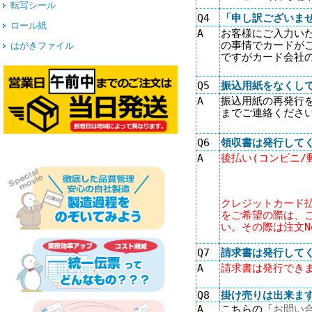
転写シール
Q4
「申し訳ございま
ロール紙
A
お客様にご入力い
の事情でカードが
はがきファイル
ですがカード会社
Q5
振込用紙をなくし
A
振込用紙の再発行
までご連絡くださ
Q6
領収書は発行して
A
後払い(コンビニ/
クレジットカード
をご希望の際は、こち
い。その際は注文
Q7
請求書は発行して
A
請求書は発行でき
Q8
掛け売りは出来ま
A
こちらの「
お問い