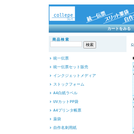
カートを
商品検索
c
統一伝票
統一伝票セット販売
インクジェットメディア
ストックフォーム
A4白紙ラベル
UVカットPP袋
A4プリンタ帳票
薬袋
自作名刺用紙