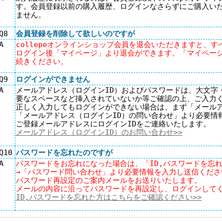
す。会員登録以前の購入履歴、ログインなさらずにご購入い
ません。
Q8
会員登録を削除して欲しいのですが
A
collepeオンラインショップ会員を退会いただきますと、
ログイン後「マイページ」より退会ができます。「マイページ
続きください。
Q9
ログインができません
A
メールアドレス（ログインID）およびパスワードは、大文字
要なスペースなど挿入されていないか等ご確認の上、ご入力
正しく入力してもログインができない場合は、まず「メール
「メールアドレス（ログインID）の問い合わせ」より必要情
ご登録メールアドレスにログインIDをご連絡いたします。
メールアドレス（ログインID）のお問い合わせ>>
Q10
パスワードを忘れたのですが
A
パスワードをお忘れになった場合は、「ID,パスワードを忘
→「パスワード問い合わせ」より必要情報を入力し送信くださ
パスワード再設定のご案内メールをお送りいたします。
メールの内容に沿ってパスワードを再設定し、ログインして
ID,パスワードを忘れた方はこちらをご確認ください>>