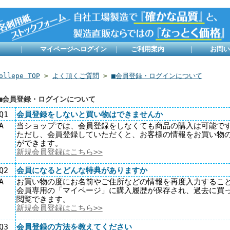
みる
｜
マイページへログイン
｜
ご利用案内
｜
お問い
ollepe TOP
>
よく頂くご質問
>
■会員登録・ログインについて
■会員登録・ログインについて
Q1
会員登録をしないと買い物はできませんか
A
当ショップでは、会員登録をしなくても商品の購入は可能で
ただし、会員登録していただくと、お客様の情報をお買い物
ができます。
新規会員登録はこちら>>
Q2
会員になるとどんな特典がありますか
A
お買い物の度にお名前やご住所などの情報を再度入力するこ
会員専用の「マイページ」に購入履歴が保存され、過去に買
閲覧できます。
新規会員登録はこちら>>
Q3
会員登録の方法を教えてください