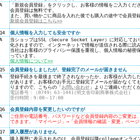
A
「新規会員登録」をクリックし、お客様の情報をご入力くだ
会員登録は無料です。
また、買い物かごに商品を入れた後でも購入の途中で会員登
新規会員登録はこちら>>
Q4
個人情報を入力しても安全ですか
A
当ショップはSSL（Secure Socket Layer）に対応
化されますので、インターネットで情報が送信される際に読
当社はお客様のプライバシー保護を重視し、個人情報の秘密
っています。
個人情報について
>>
Q5
会員登録をしましたが、登録完了のメールが届きません
A
登録手続きを最後まで終了されなかったか、お客様が入力し
があります。お客様のお手元に登録完了メールが届かなくて
りますので、こちらの「
お問い合わせ
」よりご連絡いただく
電話番号：（0749）63-1441(明文舎印刷商事株式会社)
受付時間：9:00～17:00
Q6
会員登録内容を変更したいのですが
A
ご住所や電話番号、パスワードなど会員登録内容のご変更は
できます。「マイページ」→「会員情報の確認・変更」ページ
Q7
購入履歴がありません
A
購入履歴に表示されるのは、会員登録以降collepeオンラ