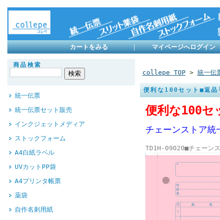
カートをみる
｜
マイページへログイン
商品検索
collepe TOP
>
統一伝
便利な100セット■返
統一伝票
便利な100
統一伝票セット販売
インクジェットメディア
チェーンストア統
ストックフォーム
TD1H-09020■チェ
A4白紙ラベル
UVカットPP袋
A4プリンタ帳票
薬袋
自作名刺用紙