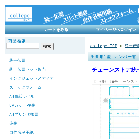
カートをみる
｜
マイページへログイン
商品検索
collepe TOP
>
統一伝
手書用1型 ナンバー有
統一伝票
チェーンストア統
統一伝票セット販売
インクジェットメディア
TD-09019■チェーン
ストックフォーム
A4白紙ラベル
UVカットPP袋
A4プリンタ帳票
薬袋
自作名刺用紙