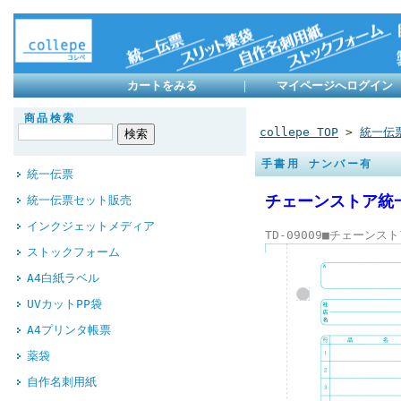
カートをみる
｜
マイページへログイン
商品検索
collepe TOP
>
統一伝
手書用 ナンバー有
統一伝票
チェーンストア統
統一伝票セット販売
インクジェットメディア
TD-09009■チェーン
ストックフォーム
A4白紙ラベル
UVカットPP袋
A4プリンタ帳票
薬袋
自作名刺用紙