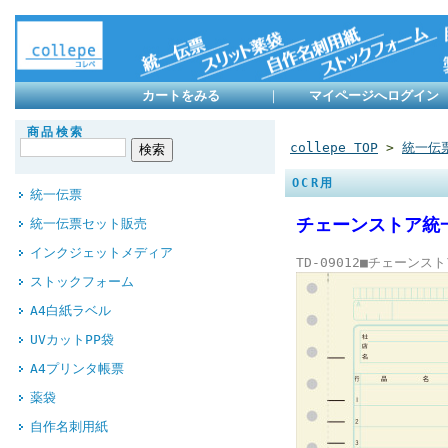
カートをみる
｜
マイページへログイン
商品検索
collepe TOP
>
統一伝
OCR用
統一伝票
チェーンストア統一
統一伝票セット販売
インクジェットメディア
TD-09012■チェーン
ストックフォーム
A4白紙ラベル
UVカットPP袋
A4プリンタ帳票
薬袋
自作名刺用紙