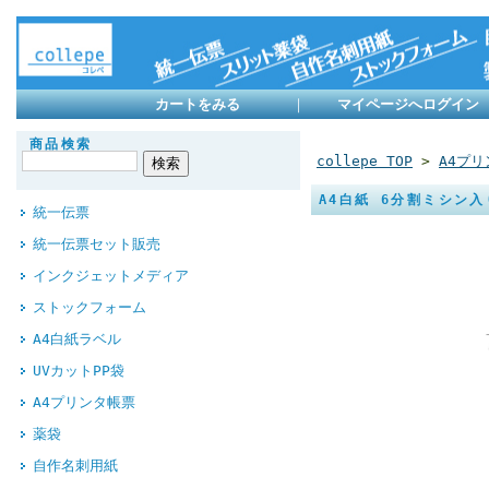
カートをみる
｜
マイページへログイン
商品検索
collepe TOP
>
A4プ
A4白紙 6分割ミシン入り
統一伝票
統一伝票セット販売
インクジェットメディア
ストックフォーム
A4白紙ラベル
UVカットPP袋
A4プリンタ帳票
薬袋
自作名刺用紙