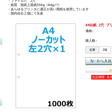
・ファイル穴 2穴
・紙質 国産上質紙55kg（64g/?）
・あらゆるプリンタに適正が高い用紙を使用しています
・国内自社工場にて生産
A4白紙 2穴 プリ
価格:
購入数:
在庫
2箱