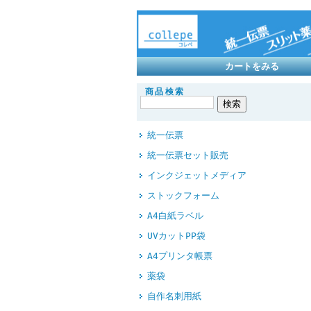
カートをみる
商品検索
統一伝票
統一伝票セット販売
インクジェットメディア
ストックフォーム
A4白紙ラベル
UVカットPP袋
A4プリンタ帳票
薬袋
自作名刺用紙