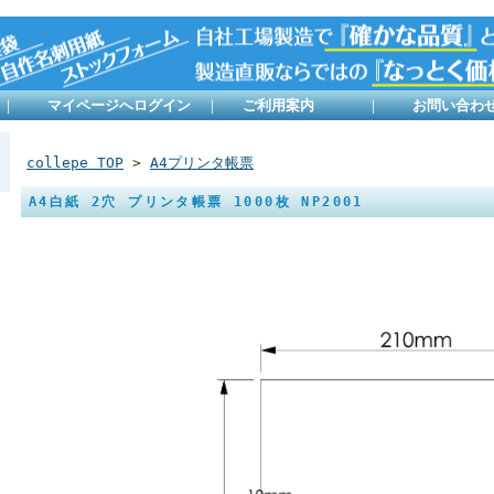
｜
マイページへログイン
｜
ご利用案内
｜
お問い合わ
collepe TOP
>
A4プリンタ帳票
A4白紙 2穴 プリンタ帳票 1000枚 NP2001