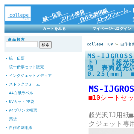
カートをみる
｜
マイページへログイン
商品検索
collepe TOP
>
自作名
MS-IJGR
統一伝票
ト） 【超光
適 表面超光
統一伝票セット販売
0.25(mm
インクジェットメディア
ストックフォーム
MS-IJGRO
A4白紙ラベル
■10シートセ
UVカットPP袋
A4プリンタ帳票
超光沢IJ用紙
薬袋
クジェット専
自作名刺用紙