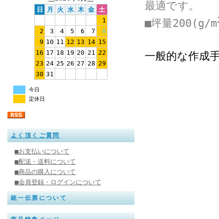
最適です。
日
月
火
水
木
金
土
1
■坪量200(g/m
2
3
4
5
6
7
8
9
10
11
12
13
14
15
16
17
18
19
20
21
22
一般的な作成
23
24
25
26
27
28
29
30
31
今日
定休日
よく頂くご質問
■お支払いについて
■配送・送料について
■商品の購入について
■会員登録・ログインについて
統一伝票について