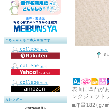
販売・製造元
こちらからもご購入可能です
拡
表面に凹凸が
ンクジェット
カレンダー
■坪量182(g/m
＜
2026年8月
＞