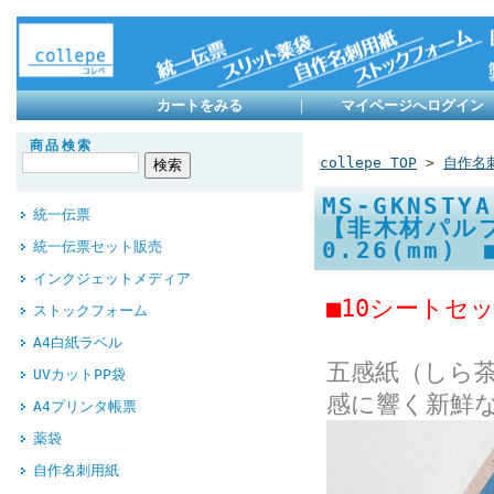
カートをみる
｜
マイページへログイン
商品検索
collepe TOP
>
自作名
MS-GKNS
統一伝票
【非木材パル
0.26(mm
統一伝票セット販売
インクジェットメディア
■10シートセ
ストックフォーム
A4白紙ラベル
五感紙（しら
UVカットPP袋
感に響く新鮮
A4プリンタ帳票
薬袋
自作名刺用紙