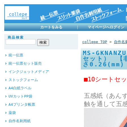
カートをみる
｜
マイページへログイン
商品検索
collepe TOP
>
自作名
MS-GKNA
統一伝票
セット） 【
さ0.26(m
統一伝票セット販売
インクジェットメディア
■10シートセ
ストックフォーム
A4白紙ラベル
五感紙（あん
UVカットPP袋
触を通して五
A4プリンタ帳票
薬袋
自作名刺用紙