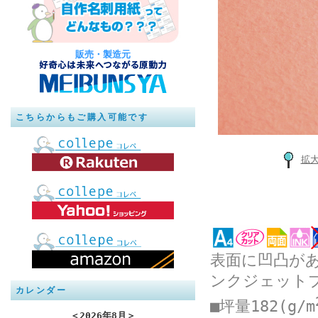
販売・製造元
こちらからもご購入可能です
拡
表面に凹凸が
ンクジェット
カレンダー
■坪量182(g/m
＜
2026年8月
＞